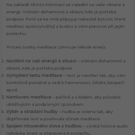
Na základě těchto informací se naladím na vaše vibrace a
energii. Vnímám disharmonii a oblasti, kde je potřeba
podpora. Poté se ke mně připojují nebeské bytosti, které
meditaci spoluvytvářejí a budou s vámi pracovat při jejím
poslechu.
Proces tvorby meditace zahrnuje několik kroků:
Nacítění na vaši energii a situaci
– vnímám disharmonii a
oblasti, kde je potřeba podpora.
Vymyšlení textu meditace
– text je navržen tak, aby vám
konkrétně pomáhal a vedl k harmonizaci, čištění, bezpečí
apod.
Namluvení meditace
– pečlivě a s klidem, aby působila
uklidňujícím a podpůrným způsobem.
Výběr a skládání hudby
– hudba je volena tak, aby
doplňovala text a posilovala účinek meditace.
Spojení mluveného slova s hudbou
– vzniká hotová audio
nahrávka, která je připravena k poslechu.