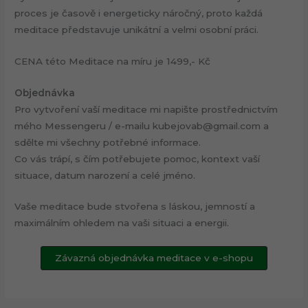
proces je časově i energeticky náročný, proto každá
meditace představuje unikátní a velmi osobní práci.
CENA této Meditace na míru je 1499,- Kč
Objednávka
Pro vytvoření vaší meditace mi napište prostřednictvím
mého Messengeru / e-mailu kubejovab@gmail.com a
sdělte mi všechny potřebné informace.
Co vás trápí, s čím potřebujete pomoc, kontext vaší
situace, datum narození a celé jméno.
Vaše meditace bude stvořena s láskou, jemností a
maximálním ohledem na vaši situaci a energii.
Závazná objednávka meditace v e-shopu