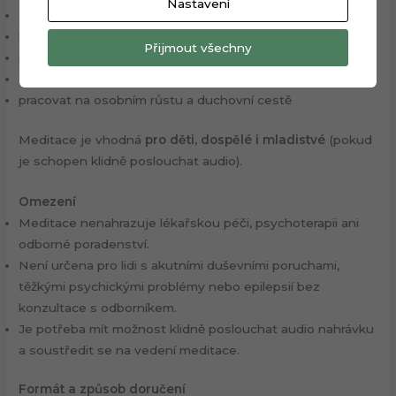
Nastavení
získat podporu při řešení konkrétní životní situace
harmonizovat své tělo, mysl a emoce
Přijmout všechny
posílit vnitřní klid, intuici a sebevědomí
zlepšit vztahy, práci, finanční situaci nebo zdraví
pracovat na osobním růstu a duchovní cestě
Meditace je vhodná
pro děti, dospělé i mladistvé
(pokud
je schopen klidně poslouchat audio).
Omezení
Meditace nenahrazuje lékařskou péči, psychoterapii ani
odborné poradenství.
Není určena pro lidi s akutními duševními poruchami,
těžkými psychickými problémy nebo epilepsií bez
konzultace s odborníkem.
Je potřeba mít možnost klidně poslouchat audio nahrávku
a soustředit se na vedení meditace.
Formát a způsob doručení