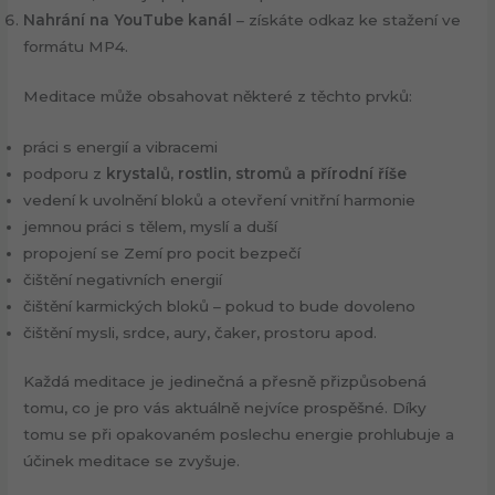
Nahrání na YouTube kanál
– získáte odkaz ke stažení ve
formátu MP4.
Meditace může obsahovat některé z těchto prvků:
práci s energií a vibracemi
podporu z
krystalů, rostlin, stromů a přírodní říše
vedení k uvolnění bloků a otevření vnitřní harmonie
jemnou práci s tělem, myslí a duší
propojení se Zemí pro pocit bezpečí
čištění negativních energií
čištění karmických bloků – pokud to bude dovoleno
čištění mysli, srdce, aury, čaker, prostoru apod.
Každá meditace je jedinečná a přesně přizpůsobená
tomu, co je pro vás aktuálně nejvíce prospěšné. Díky
tomu se při opakovaném poslechu energie prohlubuje a
účinek meditace se zvyšuje.