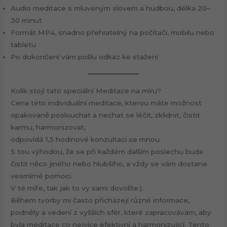
Audio meditace s mluveným slovem a hudbou, délka 20–
30 minut
Formát MP4, snadno přehratelný na počítači, mobilu nebo
tabletu
Po dokončení vám pošlu odkaz ke stažení
Kolik stojí tato speciální Meditace na míru?
Cena této individuální meditace, kterou máte možnost
opakovaně poslouchat a nechat se léčit, zklidnit, čistit
karmu, harmonizovat,
odpovídá 1,5 hodinové konzultaci se mnou.
S tou výhodou, že se při každém dalším poslechu bude
čistit něco jiného nebo hlubšího, a vždy se vám dostane
vesmírné pomoci.
V té míře, tak jak to vy sami dovolíte:).
Během tvorby mi často přicházejí různé informace,
podněty a vedení z vyšších sfér, které zapracovávám, aby
byla meditace co nejvíce efektivní a harmonizující. Tento