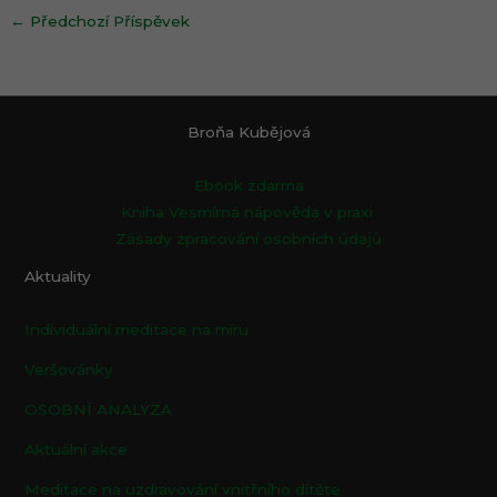
←
Předchozí Příspěvek
Broňa Kubějová
Ebook zdarma
Kniha Vesmírná nápověda v praxi
Zásady zpracování osobních údajů
Aktuality
Individuální meditace na míru
Veršovánky
OSOBNÍ ANALÝZA
Aktuální akce
Meditace na uzdravování vnitřního dítěte