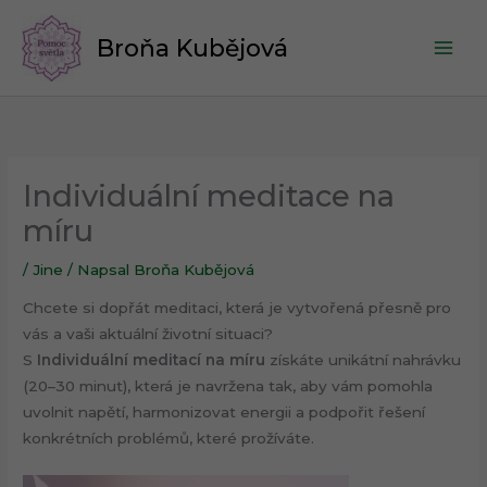
Přeskočit
na
Broňa Kubějová
obsah
Individuální meditace na
míru
/
Jine
/ Napsal
Broňa Kubějová
Chcete si dopřát meditaci, která je vytvořená přesně pro
vás a vaši aktuální životní situaci?
S
Individuální meditací na míru
získáte unikátní nahrávku
(20–30 minut), která je navržena tak, aby vám pomohla
uvolnit napětí, harmonizovat energii a podpořit řešení
konkrétních problémů, které prožíváte.