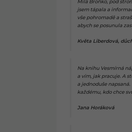
Milá Broňko, pod strom
jsem tápala a informa
vše pohromadě a straš
abych se posunula zas
Květa Liberdová, dů
Na knihu Vesmírná nápo
a vím, jak pracuje. A s
a jednoduše napsaná. 
každému, kdo chce svůj 
Jana Horáková