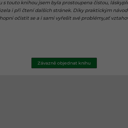
u s touto knihou jsem byla prostoupena čistou, láskypl
ázela i při čtení dalších stránek. Díky praktickým ná
chopni očistit se a i sami vyřešit své problémy,ať vztah
Závazně objednat knihu