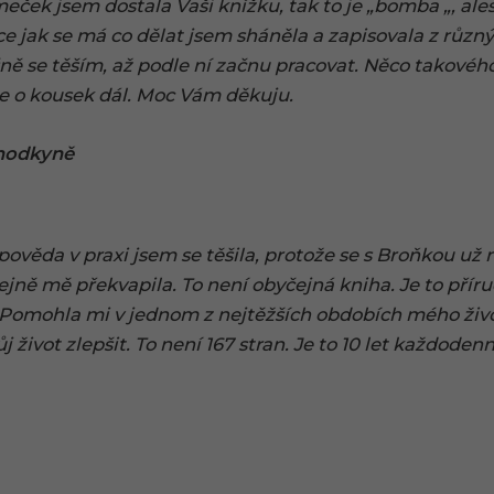
eček jsem dostala Vaši knížku, tak to je „bomba „, ale
ce jak se má co dělat jsem sháněla a zapisovala z růz
ně se těším, až podle ní začnu pracovat. Něco takovéh
e o kousek dál. Moc Vám děkuju.
chodkyně
věda v praxi jsem se těšila, protože se s Broňkou už 
tejně mě překvapila. To není obyčejná kniha. Je to příru
Pomohla mi v jednom z nejtěžších obdobích mého živo
život zlepšit. To není 167 stran. Je to 10 let každoden