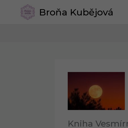
Přeskočit
Broňa Kubějová
na
obsah
Kniha Vesmír