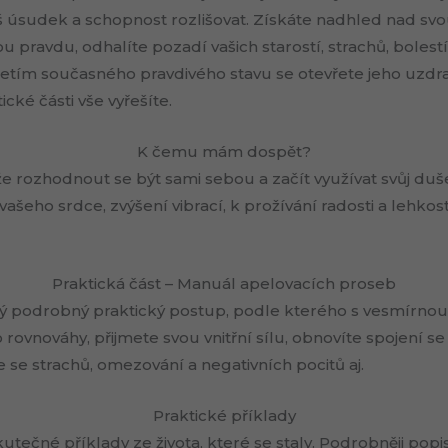
 úsudek a schopnost rozlišovat. Získáte nadhled nad svo
pravdu, odhalíte pozadí vašich starostí, strachů, bolestí
ijetím současného pravdivého stavu se otevřete jeho uzd
cké části vše vyřešíte.
K čemu mám dospět?
 rozhodnout se být sami sebou a začít využívat svůj duš
šeho srdce, zvýšení vibrací, k prožívání radosti a lehkosti
Praktická část – Manuál apelovacích proseb
lý podrobný praktický postup, podle kterého s vesmírnou
do rovnováhy, přijmete svou vnitřní sílu, obnovíte spojení s
 se strachů, omezování a negativních pocitů aj.
Praktické příklady
utečné příklady ze života, které se staly. Podrobněji popi