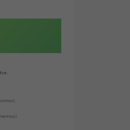
dce.
pomoci.
nemocí.