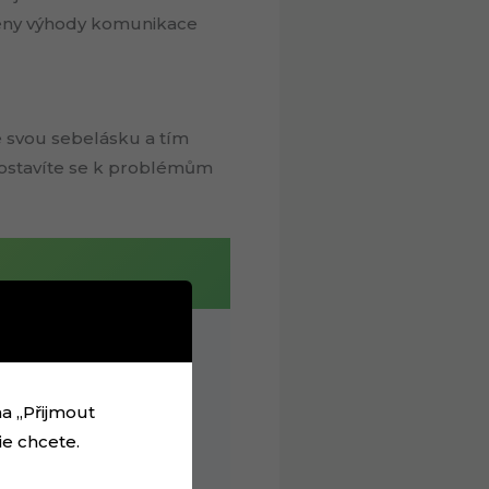
edeny výhody komunikace
e svou sebelásku a tím
a postavíte se k problémům
na „Přijmout
ie chcete.