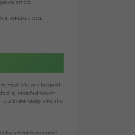
gativní emoci.
tla, vzhůru k Otci.
t mysl, cítit se v bezpečí
ředí aj. Prostřednictvím
). Získáte naději, víru, sílu
ích a vnitřních okolností,