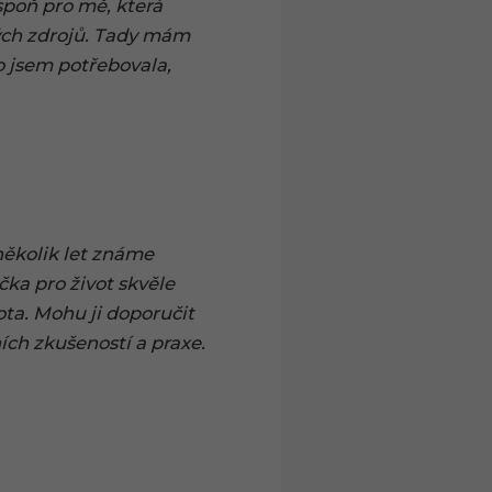
spoň pro mě, která
ných zdrojů. Tady mám
o jsem potřebovala,
několik let známe
čka pro život skvěle
ta. Mohu ji doporučit
ních zkušeností a praxe.