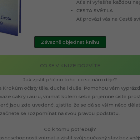
Ať s ní vyřešíte každou ne
CESTA SVĚTLA
Ať provází vás na Cestě svě
Závazně objednat knihu
CO SE V KNIZE DOZVÍTE
Jak zjistit příčinu toho, co se nám děje?
a Krokům očisty těla, ducha i duše. Pomohou vám vyprázdni
váze čakry i auru, vnímat kolem sebe příjemné čisté prost
é jsou zde uvedené, zjistíte, že se dá se vším něco dělat :-
, začnete se rozpomínat na svou pravou podstatu.
Co k tomu potřebuji?
asnoschopnosti vnímat a zjistit svůj současný stav bez vnějš