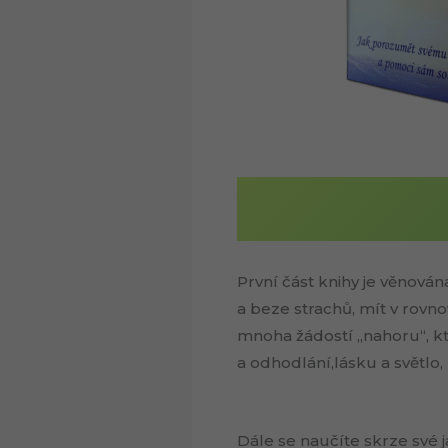
První část knihy je věnován
a beze strachů, mít v rovno
mnoha žádostí „nahoru“, kter
a odhodlání,lásku a světlo
Dále se naučíte skrze své j