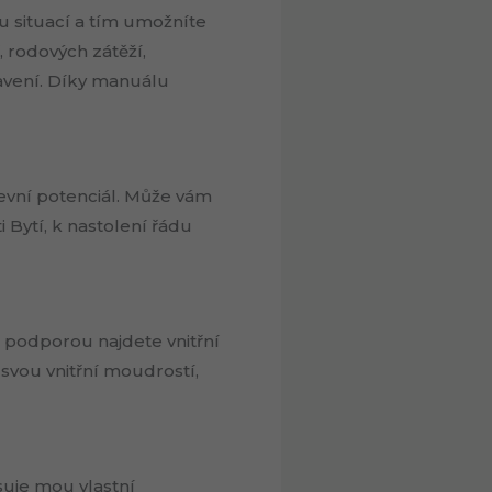
u situací a tím umožníte
, rodových zátěží,
ravení. Díky manuálu
evní potenciál. Může vám
 Bytí, k nastolení řádu
 podporou najdete vnitřní
e svou vnitřní moudrostí,
suje mou vlastní