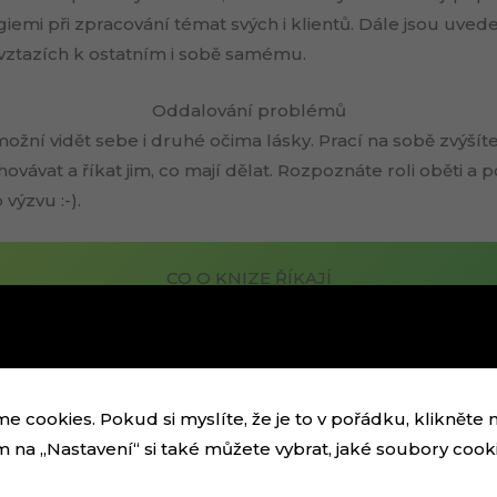
iemi při zpracování témat svých i klientů. Dále jsou uv
ztazích k ostatním i sobě samému.
Oddalování problémů
ožní vidět sebe i druhé očima lásky. Prací na sobě zvýšít
ovávat a říkat jim, co mají dělat. Rozpoznáte roli oběti 
 výzvu :-).
CO O KNIZE ŘÍKAJÍ
cookies. Pokud si myslíte, že je to v pořádku, klikněte 
m na „Nastavení“ si také můžete vybrat, jaké soubory cook