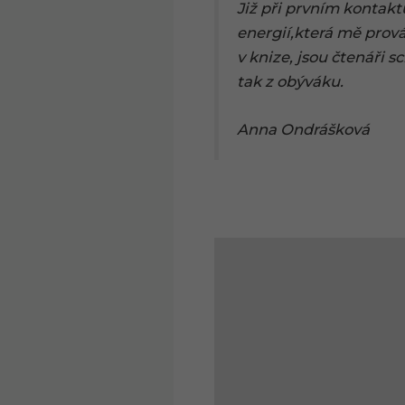
Již při prvním kontakt
energií,která mě prov
v knize, jsou čtenáři s
tak z obýváku.
Anna Ondrášková