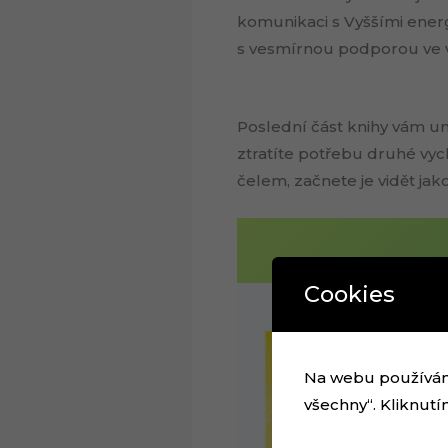
komunikaci s Vyššími energ
s vesmírnou podporou ve v
Poslední část knihy vám um
ztratíte potřebu druhé vych
čelem, začnete je vidět jako
Cookies
Na webu používáme 
všechny“. Kliknutí