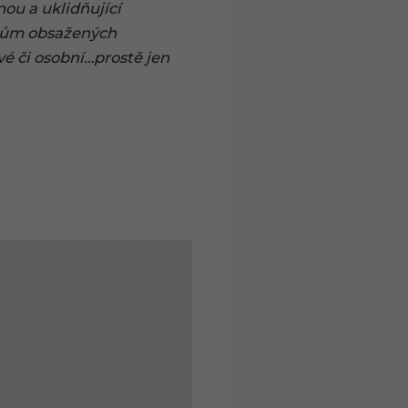
nou a uklidňující
vodům obsažených
ové či osobní…prostě jen