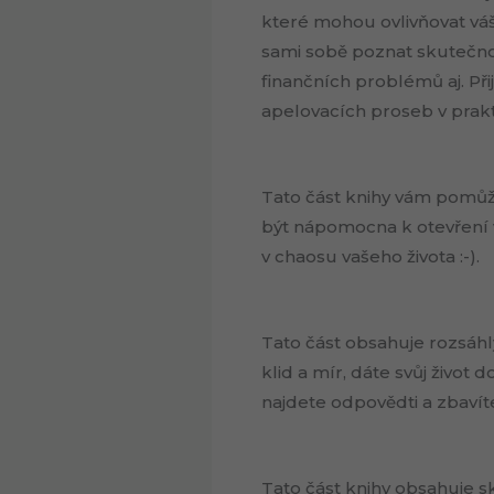
které mohou ovlivňovat váš
sami sobě poznat skutečnou 
finančních problémů aj. Př
apelovacích proseb v prakti
Tato část knihy vám pomůže
být nápomocna k otevření va
v chaosu vašeho života :-).
Tato část obsahuje rozsáh
klid a mír, dáte svůj život 
najdete odpovědti a zbavíte
Tato část knihy obsahuje sk